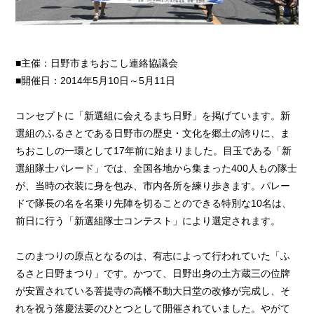
■主催：日野市まちおこし連絡協議会
■開催日：2014年5月10日～5月11日
コンセプトに「新選組に会えるまち日野」を掲げています。新
選組のふるさとである日野市の歴史・文化を郷土の誇りに、ま
ちおこしの一環として17年前に始まりました。目玉である「新
選組隊士パレード」では、全国各地から集まった400人もの隊士
が、当時の衣装に身を包み、市内各所を練り歩きます。パレー
ドで隊長の名を名乗り先陣を切ることのできる特別な10名は、
前日に行う「新選組隊士コンテスト」により選定されます。
このまつりの原点となるのは、有志によって行われていた「ふ
るさと日野まつり」です。かつて、日野出身の土方蔵三の位牌
が安置されている菩提寺の高幡不動大日堂の改修が完成し、そ
れを祝う落慶法要のひとつとして開催されていました。やがて