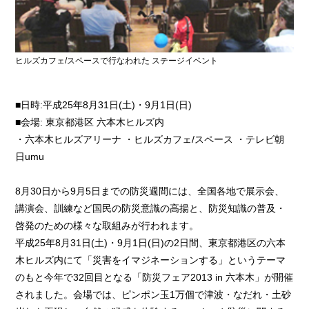
ヒルズカフェ/スペースで行なわれた ステージイベント
■日時:平成25年8月31日(土)・9月1日(日)
■会場: 東京都港区 六本木ヒルズ内
・六本木ヒルズアリーナ ・ヒルズカフェ/スペース ・テレビ朝
日umu
8月30日から9月5日までの防災週間には、全国各地で展示会、
講演会、訓練など国民の防災意識の高揚と、防災知識の普及・
啓発のための様々な取組みが行われます。
平成25年8月31日(土)・9月1日(日)の2日間、東京都港区の六本
木ヒルズ内にて「災害をイマジネーションする」というテーマ
のもと今年で32回目となる「防災フェア2013 in 六本木」が開催
されました。会場では、ピンポン玉1万個で津波・なだれ・土砂