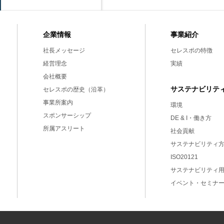
事業紹介
企業情報
セレスポの特徴
社長メッセージ
実績
経営理念
会社概要
サステナビリテ
セレスポの歴史（沿革）
事業所案内
環境
スポンサーシップ
DE & I・働き方
所属アスリート
社会貢献
サステナビリティ
ISO20121
サステナビリティ
イベント・セミナ