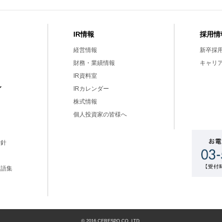
IR情報
採用情
経営情報
新卒採
財務・業績情報
キャリ
IR資料室
ィ
IRカレンダー
株式情報
個人投資家の皆様へ
方針
用語集
ー
© 2016 CERESPO CO.,LTD.