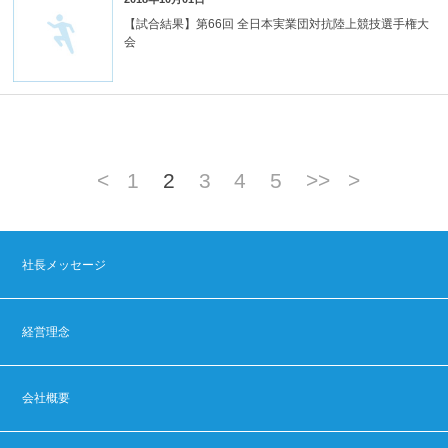
【試合結果】第66回 全日本実業団対抗陸上競技選手権大
会
<
1
2
3
4
5
>>
>
社長メッセージ
経営理念
会社概要