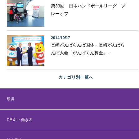
第39回 日本ハンドボールリーグ プ
レーオフ
2014/10/17
長崎がんばらんば国体・長崎がんばら
んば大会「がんばくん募金」...
カテゴリ別
一覧へ
環境
DE & I・働き方