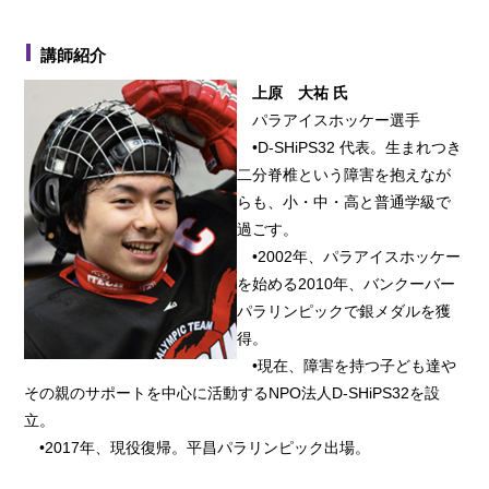
講師紹介
上原 大祐 氏
パラアイスホッケー選手
•D-SHiPS32 代表。生まれつき
二分脊椎という障害を抱えなが
らも、小・中・高と普通学級で
過ごす。
•2002年、パラアイスホッケー
を始める2010年、バンクーバー
パラリンピックで銀メダルを獲
得。
•現在、障害を持つ子ども達や
その親のサポートを中心に活動するNPO法人D-SHiPS32を設
立。
•2017年、現役復帰。平昌パラリンピック出場。