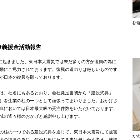
祈
け義援金活動報告
月に起きました、東日本大震災では未だ多くの方が復興の為に
動にご尽力されております。復興の道のりは厳しいものです
が日本の復興を願っております。
は、社名にもあるとおり、会社発足当初から「建設式典」
）を生業の柱の一つとして頑張ってまいりました。おかげさ
典においては日本最大級の受注件数をいただいております。
域の皆々様のおかげと感謝申し上げます。
の柱の一つである建設式典を通じて、東日本大震災にて被害
か
地の復興の為に、何かお役にたてる事は無いかを考え、建設