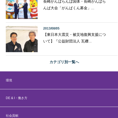
長崎がんばらんば国体・長崎がんばら
んば大会「がんばくん募金」...
2013/08/05
【東日本大震災・被災地復興支援につ
いて】『公益財団法人 瓦礫...
カテゴリ別
一覧へ
環境
DE & I・働き方
社会貢献