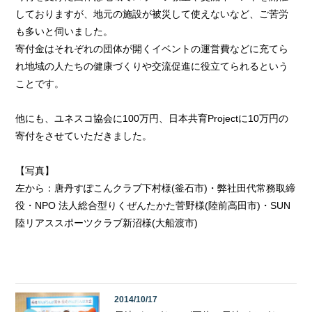
しておりますが、地元の施設が被災して使えないなど、ご苦労
も多いと伺いました。
寄付金はそれぞれの団体が開くイベントの運営費などに充てら
れ地域の人たちの健康づくりや交流促進に役立てられるという
ことです。
他にも、ユネスコ協会に100万円、日本共育Projectに10万円の
寄付をさせていただきました。
【写真】
左から：唐丹すぽこんクラブ下村様(釜石市)・弊社田代常務取締
役・NPO 法人総合型りくぜんたかた菅野様(陸前高田市)・SUN
陸リアススポーツクラブ新沼様(大船渡市)
2014/10/17