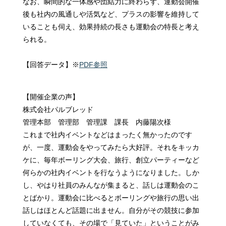
なお、瞬間的な一体感や団結力に終わらず、運動会開催
後も社内の風通しや活気など、プラスの影響を維持して
いることも伺え、効果持続の長さも運動会の特長と考え
られる。
【回答データ】※
PDF参照
【開催企業の声】
株式会社パルブレッド
管理本部 管理部 管理課 課長 内藤陽次様
これまで社内イベントなどはまったく無かったのです
が、一度、運動会をやってみたら大好評。それをキッカ
ケに、毎年ボーリング大会、旅行、創立パーティーなど
何らかの社内イベントを行なうようになりました。しか
し、やはり社員のみんなが集まると、話しは運動会のこ
とばかり。運動会に比べるとボーリングや旅行の思い出
話しはほとんど話題に出ません。自分がその競技に参加
していなくても、その場で「見ていた」ということがみ