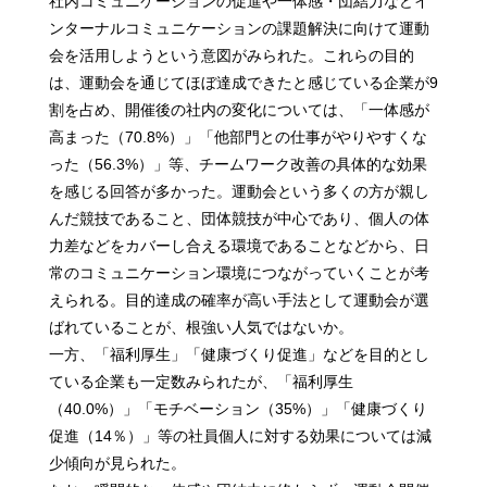
社内コミュニケーションの促進や一体感・団結力などイ
ンターナルコミュニケーションの課題解決に向けて運動
会を活用しようという意図がみられた。これらの目的
は、運動会を通じてほぼ達成できたと感じている企業が9
割を占め、開催後の社内の変化については、「一体感が
高まった（70.8%）」「他部門との仕事がやりやすくな
った（56.3%）」等、チームワーク改善の具体的な効果
を感じる回答が多かった。運動会という多くの方が親し
んだ競技であること、団体競技が中心であり、個人の体
力差などをカバーし合える環境であることなどから、日
常のコミュニケーション環境につながっていくことが考
えられる。目的達成の確率が高い手法として運動会が選
ばれていることが、根強い人気ではないか。
一方、「福利厚生」「健康づくり促進」などを目的とし
ている企業も一定数みられたが、「福利厚生
（40.0%）」「モチベーション（35%）」「健康づくり
促進（14％）」等の社員個人に対する効果については減
少傾向が見られた。