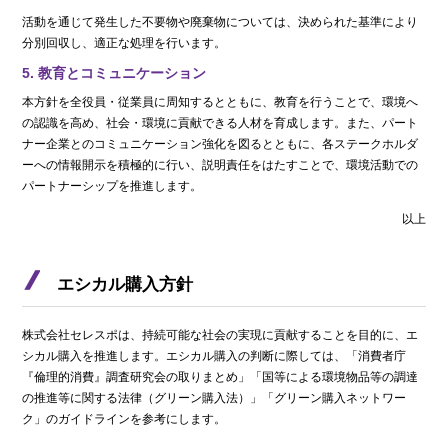
活動を通じて発生した不要物や廃棄物については、決められた基準により
分別回収し、適正な処理を行います。
5. 教育とコミュニケーション
本方針を全役員・従業員に周知するとともに、教育を行うことで、環境へ
の認識を高め、社会・環境に貢献できる人材を育成します。また、パート
ナー企業とのコミュニケーション強化を図るとともに、各ステークホルダ
ーへの情報開示を積極的に行い、説明責任をはたすことで、環境活動での
パートナーシップを推進します。
以上
エシカル購入方針
株式会社セレスポは、持続可能な社会の実現に貢献することを目的に、エ
シカル購入を推進します。エシカル購入の判断に際しては、「消費者庁
『倫理的消費』調査研究会の取りまとめ」「国等による環境物品等の調達
の推進等に関する法律（グリーン購入法）」「グリーン購入ネットワー
ク」のガイドラインを参考にします。