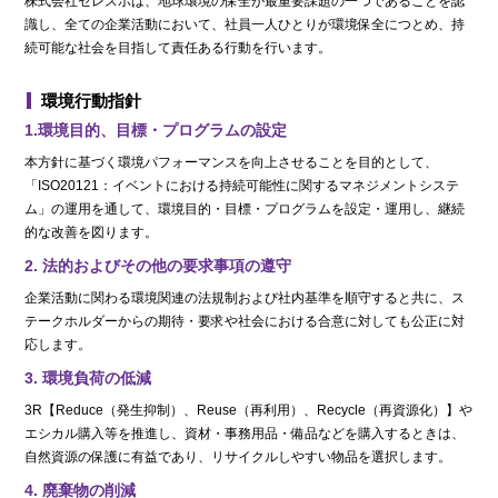
株式会社セレスポは、地球環境の保全が最重要課題の一つであることを認
識し、全ての企業活動において、社員一人ひとりが環境保全につとめ、持
続可能な社会を目指して責任ある行動を行います。
環境行動指針
1.環境目的、目標・プログラムの設定
本方針に基づく環境パフォーマンスを向上させることを目的として、
「ISO20121：イベントにおける持続可能性に関するマネジメントシステ
ム」の運用を通して、環境目的・目標・プログラムを設定・運用し、継続
的な改善を図ります。
2. 法的およびその他の要求事項の遵守
企業活動に関わる環境関連の法規制および社内基準を順守すると共に、ス
テークホルダーからの期待・要求や社会における合意に対しても公正に対
応します。
3. 環境負荷の低減
3R【Reduce（発生抑制）、Reuse（再利用）、Recycle（再資源化）】や
エシカル購入等を推進し、資材・事務用品・備品などを購入するときは、
自然資源の保護に有益であり、リサイクルしやすい物品を選択します。
4. 廃棄物の削減