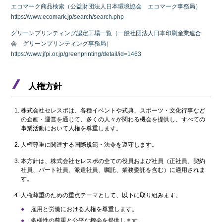
エコマーク商品検索（公益財団法人日本環境協会 エコマーク事務局）
https://www.ecomark.jp/search/search.php
グリーンプリンティング認定工場一覧（一般社団法人日本印刷産業連合
会 グリーンプリンティング事務局）
https://www.jfpi.or.jp/greenprinting/detail/id=1463
人権方針
株式会社セレスポは、各種イベントや式典、スポーツ・文化行事など
の企画・運営を通じて、多くの人々が関わる機会を提供し、すべての
事業活動において人権を尊重します。
人権尊重に関連する国際規範・法令を遵守します。
本方針は、株式会社セレスポの全ての役員および社員（正社員、契約
社員、パート社員、派遣社員、嘱託、業務委託を含む）に適用されま
す。
人権尊重のための重点テーマとして、以下に取り組みます。
雇用と労働における人権を尊重します。
多様性の尊重と公平な機会を提供します。