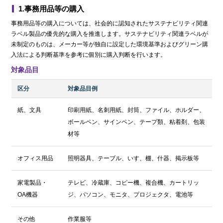
1.事務用品等の購入
事務用品等の購入については、社会的に認知されたサステナビリティ関連
ラベル製品の優先的な購入を推進します。サステナビリティ関連ラベルが
未制定のものは、メーカー等が独自に設定した環境基準およびグリーン購
入法による判断基準を参考に個別に購入判断を行います。
対象品目
区分
対象品目例
紙、文具
印刷用紙、名刺用紙、封筒、ファイル、ホルダー、
ボールペン、サインペン、テープ類、粘着剤、包装
材等
オフィス用品
照明器具、テーブル、いす、棚、什器、掲示板等
家電製品・
テレビ、冷蔵庫、コピー機、複合機、カートリッ
OA機器
ジ、パソコン、モニタ、プロジェクタ、電池等
その他
作業服等