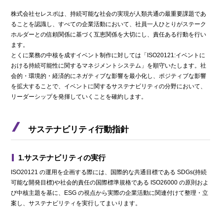
株式会社セレスポは、持続可能な社会の実現が人類共通の最重要課題であ
ることを認識し、すべての企業活動において、社員一人ひとりがステーク
ホルダーとの信頼関係に基づく互恵関係を大切にし、責任ある行動を行い
ます。
とくに業務の中核を成すイベント制作に対しては「ISO20121:イベントに
おける持続可能性に関するマネジメントシステム」を順守いたします。社
会的・環境的・経済的にネガティブな影響を最小化し、ポジティブな影響
を拡大することで、イベントに関するサステナビリティの分野において、
リーダーシップを発揮していくことを確約します。
サステナビリティ行動指針
1.サステナビリティの実行
ISO20121 の運用を企画する際には、国際的な共通目標である SDGs(持続
可能な開発目標)や社会的責任の国際標準規格である ISO26000 の原則およ
び中核主題を基に、ESG の視点から実際の企業活動に関連付けて整理・立
案し、サステナビリティを実行してまいります。