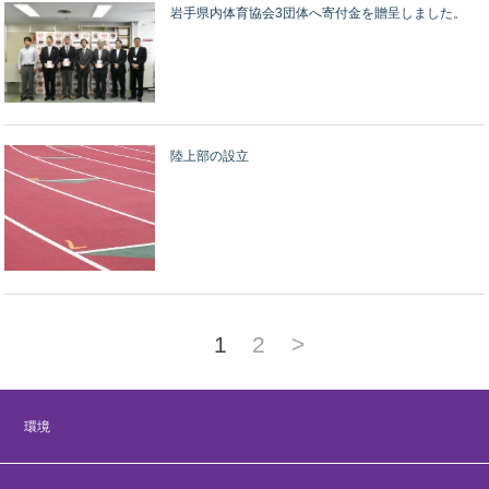
岩手県内体育協会3団体へ寄付金を贈呈しました。
陸上部の設立
1
2
>
環境