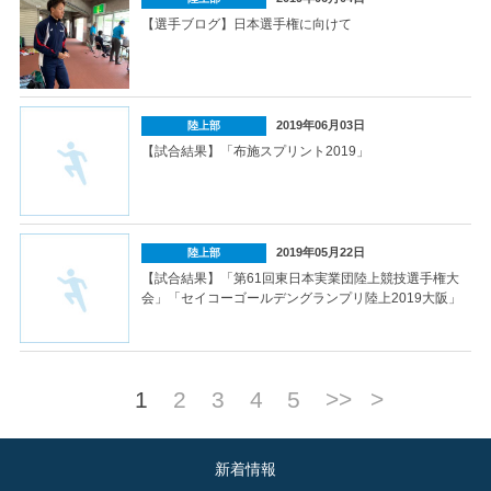
【選手ブログ】日本選手権に向けて
2019年06月03日
陸上部
【試合結果】「布施スプリント2019」
2019年05月22日
陸上部
【試合結果】「第61回東日本実業団陸上競技選手権大
会」「セイコーゴールデングランプリ陸上2019大阪」
1
2
3
4
5
>>
>
新着情報