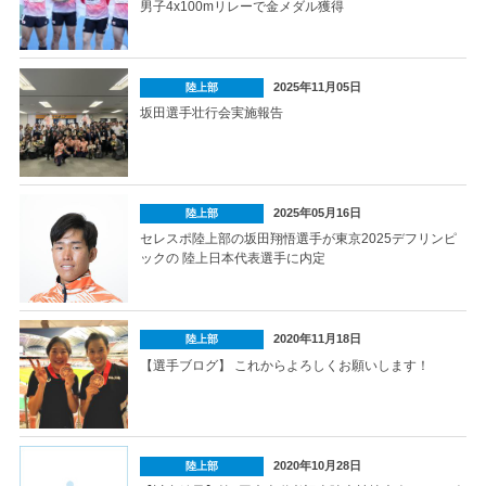
男子4x100mリレーで金メダル獲得
2025年11月05日
陸上部
坂田選手壮行会実施報告
2025年05月16日
陸上部
セレスポ陸上部の坂田翔悟選手が東京2025デフリンピ
ックの 陸上日本代表選手に内定
2020年11月18日
陸上部
【選手ブログ】 これからよろしくお願いします！
2020年10月28日
陸上部