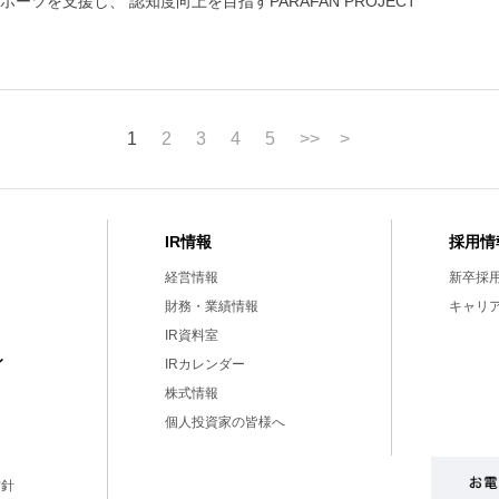
ツを支援し、 認知度向上を目指すPARAFAN PROJECT
1
2
3
4
5
>>
>
IR情報
採用情
経営情報
新卒採
財務・業績情報
キャリ
IR資料室
ィ
IRカレンダー
株式情報
個人投資家の皆様へ
方針