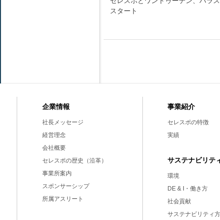
セレスポとワントゥーテン、パラスポー
スタート
事業紹介
企業情報
セレスポの特徴
社長メッセージ
実績
経営理念
会社概要
サステナビリテ
セレスポの歴史（沿革）
事業所案内
環境
スポンサーシップ
DE & I・働き方
所属アスリート
社会貢献
サステナビリティ