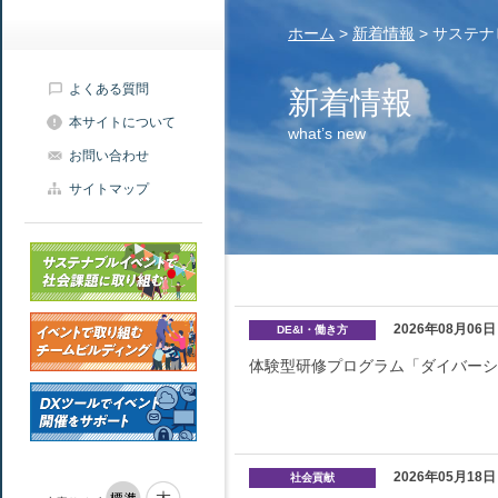
ホーム
>
新着情報
>
サステナ
よくある質問
新着情報
本サイトについて
what’s new
お問い合わせ
サイトマップ
2026年08月06日
DE&I・働き方
体験型研修プログラム「ダイバーシ
2026年05月18日
社会貢献