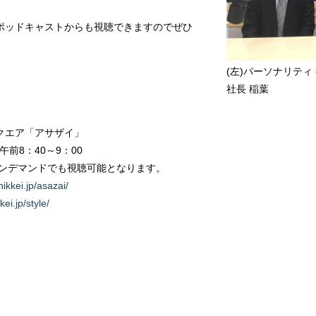
ポッドキャストからも視聴できますのでぜひ
(左)パーソナリティ
社長 稲葉
クエア「アサザイ」
午前8：40～9：00
マンドでも視聴可能となります。
nikkei.jp/asazai/
ei.jp/style/