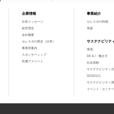
事業紹介
企業情報
セレスポの特徴
社長メッセージ
実績
経営理念
会社概要
サステナビリテ
セレスポの歴史（沿革）
事業所案内
環境
スポンサーシップ
DE & I・働き方
所属アスリート
社会貢献
サステナビリティ
ISO20121
サステナビリティ
イベント・セミナ