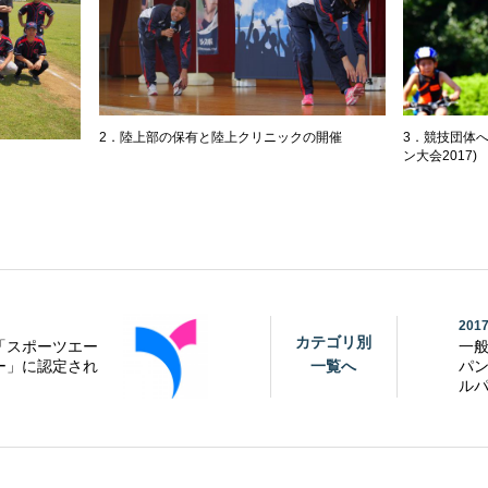
3．競技団体
2．陸上部の保有と陸上クリニックの開催
ン大会2017)
2017
カテゴリ別
「スポーツエー
一
ー」に認定され
一覧へ
パ
ルパ