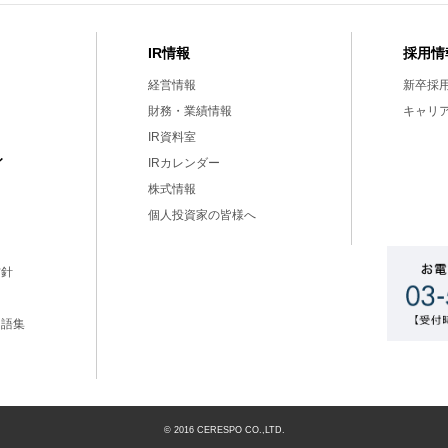
IR情報
採用情
経営情報
新卒採
財務・業績情報
キャリ
IR資料室
ィ
IRカレンダー
株式情報
個人投資家の皆様へ
方針
用語集
ー
© 2016 CERESPO CO.,LTD.