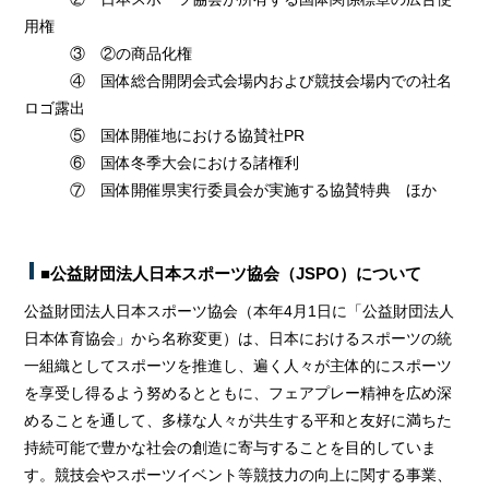
用権
③ ②の商品化権
④ 国体総合開閉会式会場内および競技会場内での社名
ロゴ露出
⑤ 国体開催地における協賛社PR
⑥ 国体冬季大会における諸権利
⑦ 国体開催県実行委員会が実施する協賛特典 ほか
■公益財団法人日本スポーツ協会（JSPO）について
公益財団法人日本スポーツ協会（本年4月1日に「公益財団法人
日本体育協会」から名称変更）は、日本におけるスポーツの統
一組織としてスポーツを推進し、遍く人々が主体的にスポーツ
を享受し得るよう努めるとともに、フェアプレー精神を広め深
めることを通して、多様な人々が共生する平和と友好に満ちた
持続可能で豊かな社会の創造に寄与することを目的していま
す。競技会やスポーツイベント等競技力の向上に関する事業、