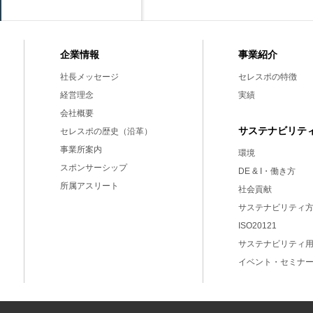
事業紹介
企業情報
セレスポの特徴
社長メッセージ
実績
経営理念
会社概要
サステナビリテ
セレスポの歴史（沿革）
事業所案内
環境
スポンサーシップ
DE & I・働き方
所属アスリート
社会貢献
サステナビリティ
ISO20121
サステナビリティ
イベント・セミナ