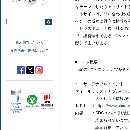
文字サイズ
をテーマにしたウェブサイト
本サイトは、問い合わせの多
ベントの成功に役立つ情報を
セレスポは、今後も社会のニ
で、経営理念である“イベント
個人情報について
献してまいります。
女性活躍推進法について
■サイト概要
下記の3つのコンテンツを各々
１．サステナブルイベント
タイトル：サステナブルイ
人・社会・環境が笑顔
ＵＲＬ ：
https://www.atsuma
内容 ：SDGｓへの取り組
求められています。当社は、
認証取得しており、このノ