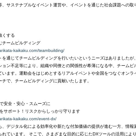
テナブルなイベント運営や、イベントを通じた社会課題への取り
を強くする
チームビルディング
arikata-kaikaku.com/teambuilding/
を通じてチームビルディングを行いたいというニーズはありましたが
足等により、組織や同僚との関係性が希薄になる中、チームビル
。運動会をはじめとするリアルイベントや全国をつなぐオンライ
、チームビルディングに貢献いたします。
Xで安全・安心・スムーズに
サポート！リスクからしっかり守ります
arikata-kaikaku.com/event-dx/
、デジタル化による効率化や新たな付加価値の提供が進む一方、情報
ます。 そこで、さまざまな目的に応じたDXツールの活用によ