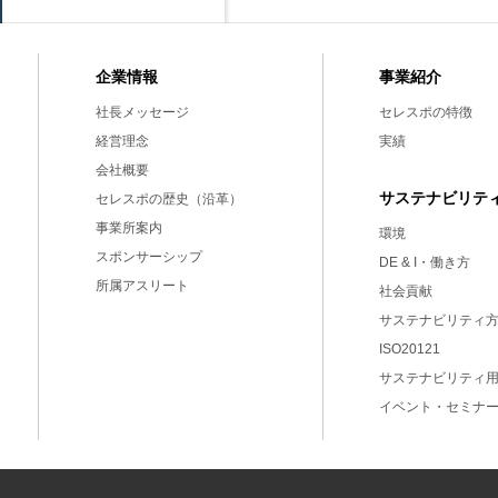
事業紹介
企業情報
セレスポの特徴
社長メッセージ
実績
経営理念
会社概要
サステナビリテ
セレスポの歴史（沿革）
事業所案内
環境
スポンサーシップ
DE & I・働き方
所属アスリート
社会貢献
サステナビリティ
ISO20121
サステナビリティ
イベント・セミナ