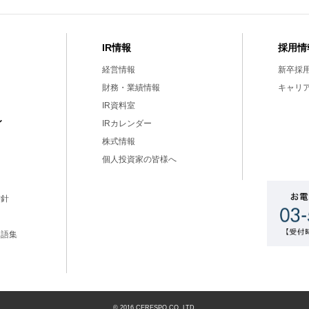
IR情報
採用情
経営情報
新卒採
財務・業績情報
キャリ
IR資料室
ィ
IRカレンダー
株式情報
個人投資家の皆様へ
方針
用語集
ー
© 2016 CERESPO CO.,LTD.