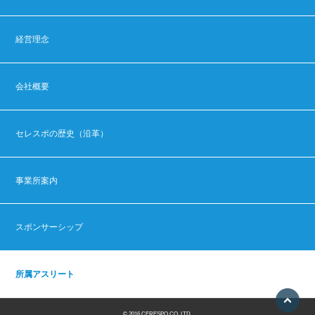
経営理念
会社概要
セレスポの歴史（沿革）
事業所案内
スポンサーシップ
所属アスリート
© 2016 CERESPO CO.,LTD.