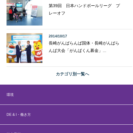
第39回 日本ハンドボールリーグ プ
レーオフ
2014/10/17
長崎がんばらんば国体・長崎がんばら
んば大会「がんばくん募金」...
カテゴリ別
一覧へ
環境
DE & I・働き方