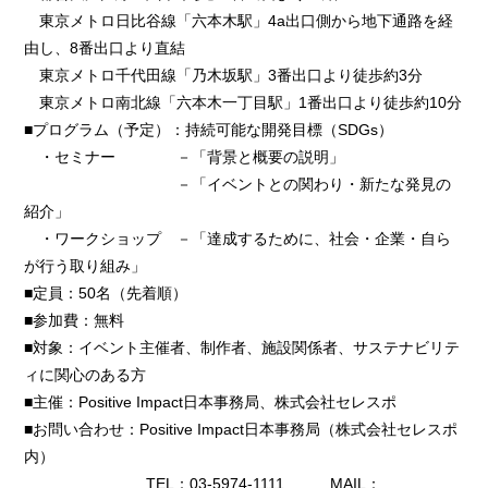
東京メトロ日比谷線「六本木駅」4a出口側から地下通路を経
由し、8番出口より直結
東京メトロ千代田線「乃木坂駅」3番出口より徒歩約3分
東京メトロ南北線「六本木一丁目駅」1番出口より徒歩約10分
■プログラム（予定）：持続可能な開発目標（SDGs）
・セミナー －「背景と概要の説明」
－「イベントとの関わり・新たな発見の
紹介」
・ワークショップ －「達成するために、社会・企業・自ら
が行う取り組み」
■定員：50名（先着順）
■参加費：無料
■対象：イベント主催者、制作者、施設関係者、サステナビリテ
ィに関心のある方
■主催：Positive Impact日本事務局、株式会社セレスポ
■お問い合わせ：Positive Impact日本事務局（株式会社セレスポ
内）
TEL：03-5974-1111 MAIL：