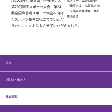
ひ2025年に滋賀県で開催予定の
県スポーツ協会副会長
中嶋実さま、滋賀県スポ
第79回国民スポーツ大会、第24
ーツ協会常務理事 橋爪
回全国障害者スポーツ大会へ向け
建治さま
たスポーツ振興に役立てていただ
きたい。」とお話をさせていただきました。
環境
DE & I・働き方
社会貢献